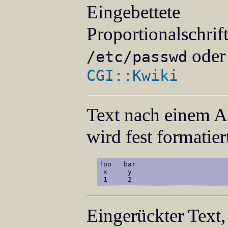
Eingebettete
Proportionalschrif
oder
/etc/passwd
CGI::Kwiki
Text nach einem A
wird fest formatiert
foo   bar

 x     y

 1     2
Eingerückter Text,