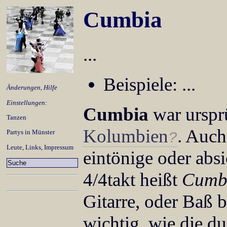
Cumbia
...
Beispiele: ...
Änderungen
,
Hilfe
Einstellungen:
Cumbia
war urspr
Tanzen
Kolumbien
. Auch
Partys in Münster
Leute
,
Links
,
Impressum
eintönige oder abs
4/4takt heißt
Cumb
Gitarre, oder Baß be
wichtig, wie die 