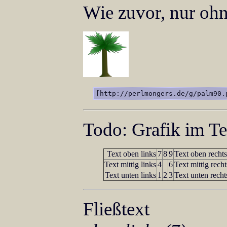
Wie zuvor, nur oh
[http://perlmongers.de/g/palm90.
Todo: Grafik im Te
Text oben links
7
8
9
Text oben rechts
Text mittig links
4
6
Text mittig recht
Text unten links
1
2
3
Text unten recht
Fließtext