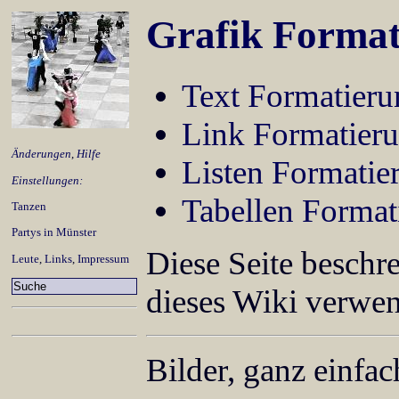
Grafik Format
Text Formatieru
Link Formatier
Änderungen
,
Hilfe
Listen Formatie
Einstellungen:
Tabellen Format
Tanzen
Partys in Münster
Diese Seite beschr
Leute
,
Links
,
Impressum
dieses Wiki verwen
Bilder, ganz einfac