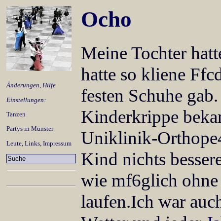
Ocho
Meine Tochter hatt
hatte so kliene Ffc
Änderungen
,
Hilfe
festen Schuhe gab. 
Einstellungen:
Kinderkrippe bekam
Tanzen
Partys in Münster
Uniklinik-Orthope
Leute
,
Links
,
Impressum
Kind nichts besser
wie mf6glich ohn
laufen.Ich war auc