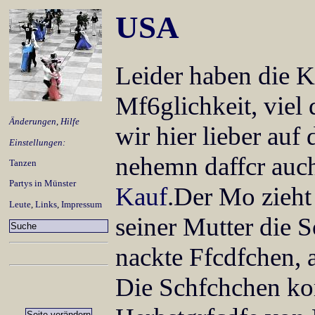
USA
Leider haben die Ki
Mf6glichkeit, viel 
Änderungen
,
Hilfe
wir hier lieber auf
Einstellungen:
nehemn daffcr auc
Tanzen
Partys in Münster
Kauf
.Der Mo zieht
Leute
,
Links
,
Impressum
seiner Mutter die S
nackte Ffcdfchen, a
Die Schfchchen ko