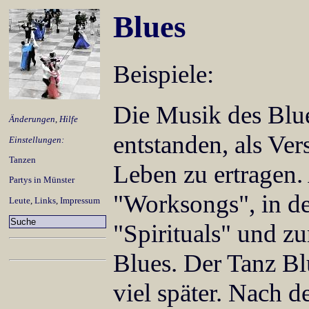
Blues
Beispiele:
Die Musik des Blue
Änderungen
,
Hilfe
entstanden, als Ve
Einstellungen:
Tanzen
Leben zu ertragen.
Partys in Münster
"Worksongs", in d
Leute
,
Links
,
Impressum
"Spirituals" und 
Blues. Der Tanz Blu
viel später. Nach 