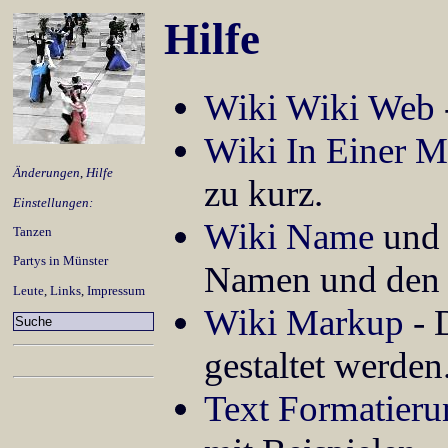
Hilfe
Wiki Wiki Web
Wiki In Einer M
Änderungen
,
Hilfe
zu kurz.
Einstellungen:
Wiki Name
und
Tanzen
Partys in Münster
Namen und den 
Leute
,
Links
,
Impressum
Wiki Markup
- 
gestaltet werden
Text Formatieru