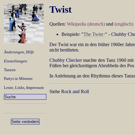
Twist
Quellen:
Wikipedia (deutsch)
und
(englisch)
Beispiele: "
The Twist
" -
Chubby Che
Der Twist war ein in den früher 1960er Jahr
nicht berührten.
Änderungen
,
Hilfe
Chubby Checker
machte den Tanz 1960 mit 
Einstellungen:
Füßen bei gleichzeitigem Abrubbeln des Pos
Tanzen
In Anlehnung an den Rhythmus dieses Tanze
Partys in Münster
Leute
,
Links
,
Impressum
Siehe
Rock and Roll