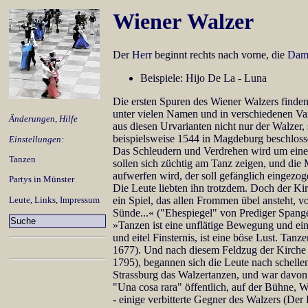
Wiener Walzer
Der
Herr
beginnt rechts nach vorne, die
Dam
Beispiele: Hijo De La - Luna
Die ersten Spuren des Wiener Walzers finden
unter vielen Namen und in verschiedenen Vari
Änderungen
,
Hilfe
aus diesen Urvarianten nicht nur der Walzer,
beispielsweise 1544 in Magdeburg beschlosse
Einstellungen:
Das Schleudern und Verdrehen wird um eine 
Tanzen
sollen sich züchtig am Tanz zeigen, und die
aufwerfen wird, der soll gefänglich eingez
Partys in Münster
Die Leute liebten ihn trotzdem. Doch der Ki
Leute
,
Links
,
Impressum
ein Spiel, das allen Frommen übel ansteht, 
Sünde...« ("Ehespiegel" von Prediger Spange
»Tanzen ist eine unflätige Bewegung und ein 
und eitel Finsternis, ist eine böse Lust. Ta
1677). Und nach diesem Feldzug der Kirche 
1795), begannen sich die Leute nach schell
Strassburg das Walzertanzen, und war davon 
"Una cosa rara" öffentlich, auf der Bühne, 
- einige verbitterte Gegner des Walzers (Der