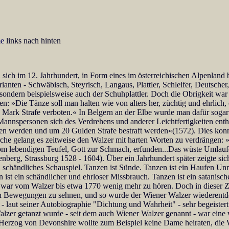
e
links nach hinten
 sich im 12. Jahrhundert, in Form eines im österreichischen Alpenlan
anten - Schwäbisch, Steyrisch, Langaus, Plattler, Schleifer, Deutscher,
 sondern beispielsweise auch der Schuhplattler. Doch die Obrigkeit war
n: »Die Tänze soll man halten wie von alters her, züchtig und ehrlic
Mark Strafe verboten.« In Belgern an der Elbe wurde man dafür sogar 
 Mannspersonen sich des Verdrehens und anderer Leichtfertigkeiten e
ogen werden und um 20 Gulden Strafe bestraft werden«(1572). Dies kon
rche gelang es zeitweise den Walzer mit harten Worten zu verdrängen: 
vom lebendigen Teufel, Gott zur Schmach, erfunden...Das wüste Umlauf
nberg, Strassburg 1528 - 1604). Über ein Jahrhundert später zeigte s
schändliches Schauspiel. Tanzen ist Sünde. Tanzen ist ein Haufen Unre
nzen ist ein schändlicher und ehrloser Missbrauch. Tanzen ist ein satan
war vom Walzer bis etwa 1770 wenig mehr zu hören. Doch in dieser Zei
en Bewegungen zu sehnen, und so wurde der Wiener Walzer wiederentdec
- laut seiner Autobiographie "Dichtung und Wahrheit" - sehr begeister
Walzer getanzt wurde - seit dem auch Wiener Walzer genannt - war ein
 Herzog von Devonshire wollte zum Beispiel keine Dame heiraten, die Wa