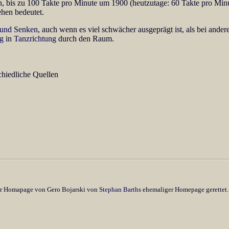
n, bis zu 100 Takte pro Minute um 1900 (heutzutage: 60 Takte pro M
ehen bedeutet.
und Senken
, auch wenn es viel schwächer ausgeprägt ist, als bei ander
ng
in
Tanzrichtung
durch den Raum.
schiedliche Quellen
er Homapage von Gero Bojarski von
Stephan Barth
s ehemaliger Homepage gerettet.