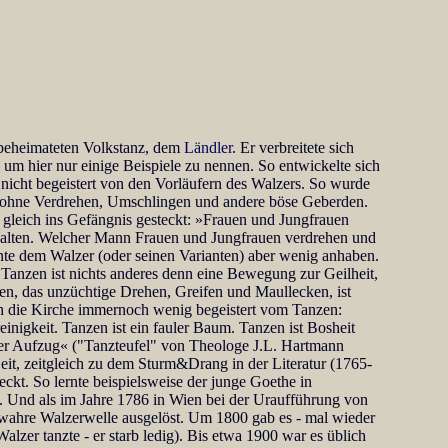
d beheimateten Volkstanz, dem
Ländler
. Er verbreitete sich
 um hier nur einige Beispiele zu nennen. So entwickelte sich
 nicht begeistert von den Vorläufern des Walzers. So wurde
h, ohne Verdrehen, Umschlingen und andere böse Geberden.
gleich ins Gefängnis gesteckt: »Frauen und Jungfrauen
nthalten. Welcher Mann Frauen und Jungfrauen verdrehen und
nte dem Walzer (oder seinen Varianten) aber wenig anhaben.
»Tanzen ist nichts anderes denn eine Bewegung zur Geilheit,
en, das unzüchtige Drehen, Greifen und Maullecken, ist
ich die Kirche immernoch wenig begeistert vom Tanzen:
inigkeit. Tanzen ist ein fauler Baum. Tanzen ist Bosheit
ischer Aufzug« ("Tanzteufel" von Theologe J.L. Hartmann
t, zeitgleich zu dem Sturm&Drang in der Literatur (1765-
kt. So lernte beispielsweise der junge Goethe in
t. Und als im Jahre 1786 in Wien bei der Uraufführung von
e wahre Walzerwelle ausgelöst. Um 1800 gab es - mal wieder
lzer tanzte - er starb ledig). Bis etwa 1900 war es üblich