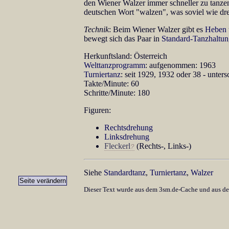
den Wiener Walzer immer schneller zu tanze
deutschen Wort "walzen", was soviel wie dr
Technik
: Beim Wiener Walzer gibt es
Heben 
bewegt sich das Paar in
Standard-Tanzhaltu
Herkunftsland: Österreich
Welttanzprogramm
: aufgenommen: 1963
Turniertanz
: seit 1929, 1932 oder 38 - unter
Takte/Minute: 60
Schritte/Minute: 180
Figuren:
Rechtsdrehung
Linksdrehung
Fleckerl
(Rechts-, Links-)
Siehe
Standardtanz
,
Turniertanz
,
Walzer
Dieser Text wurde aus dem 3sm.de-Cache und aus d