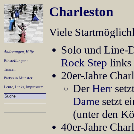
Charleston
Viele Startmöglich
Solo und Line-D
Änderungen
,
Hilfe
Rock Step
links
Einstellungen:
Tanzen
20er-Jahre Char
Partys in Münster
Der
Herr
setzt
Leute
,
Links
,
Impressum
Dame
setzt e
(unter den Kö
40er-Jahre Char