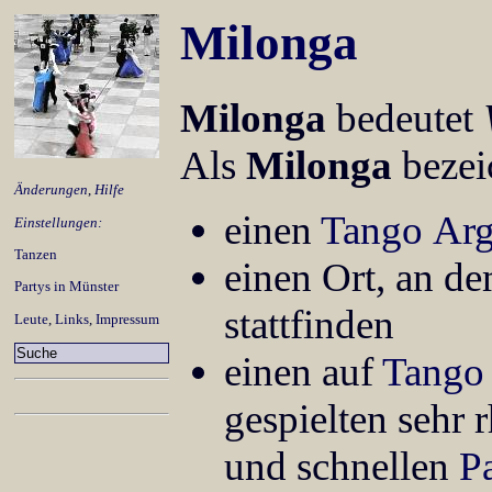
Milonga
Milonga
bedeutet
Als
Milonga
bezei
Änderungen
,
Hilfe
einen
Tango Arg
Einstellungen:
Tanzen
einen Ort, an d
Partys in Münster
stattfinden
Leute
,
Links
,
Impressum
einen auf
Tango
gespielten sehr 
und schnellen
P