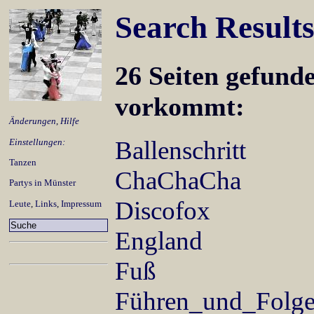
Search Result
26 Seiten gefunde
vorkommt:
Änderungen
,
Hilfe
Ballenschritt
Einstellungen:
Tanzen
ChaChaCha
Partys in Münster
Discofox
Leute
,
Links
,
Impressum
England
Fuß
Führen_und_Folg