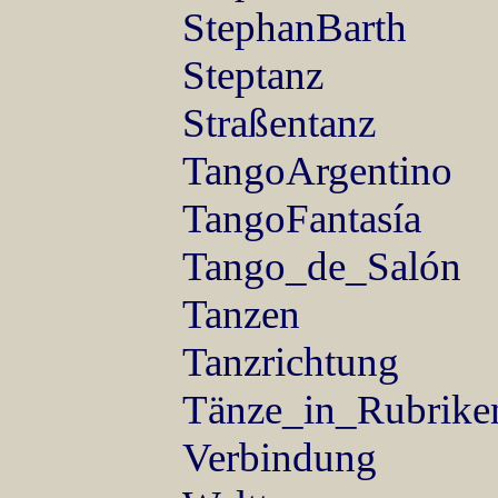
StephanBarth
Steptanz
Straßentanz
TangoArgentino
TangoFantasía
Tango_de_Salón
Tanzen
Tanzrichtung
Tänze_in_Rubrike
Verbindung