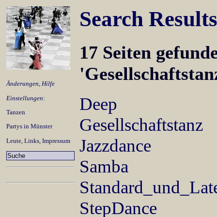
Search Result
17 Seiten gefunde
'Gesellschaftsta
Änderungen
,
Hilfe
Deep
Einstellungen:
Tanzen
Gesellschaftstanz
Partys in Münster
Jazzdance
Leute
,
Links
,
Impressum
Samba
Standard_und_Lat
StepDance