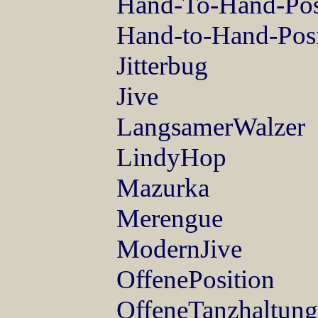
Hand-To-Hand-Pos
Hand-to-Hand-Posi
Jitterbug
Jive
LangsamerWalzer
LindyHop
Mazurka
Merengue
ModernJive
OffenePosition
OffeneTanzhaltung