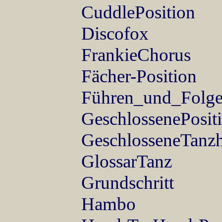
CuddlePosition
Discofox
FrankieChorus
Fächer-Position
Führen_und_Folg
GeschlossenePosit
GeschlosseneTanzh
GlossarTanz
Grundschritt
Hambo