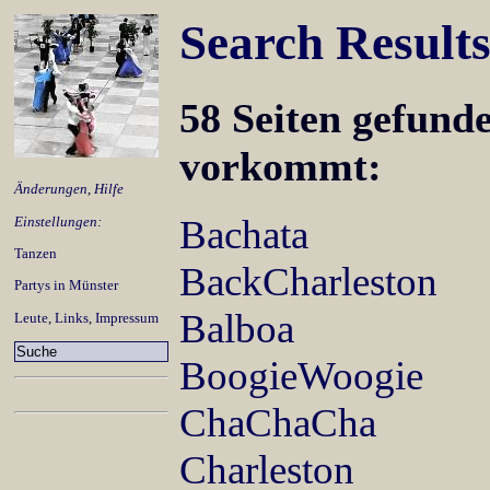
Search Result
58 Seiten gefund
vorkommt:
Änderungen
,
Hilfe
Bachata
Einstellungen:
Tanzen
BackCharleston
Partys in Münster
Balboa
Leute
,
Links
,
Impressum
BoogieWoogie
ChaChaCha
Charleston